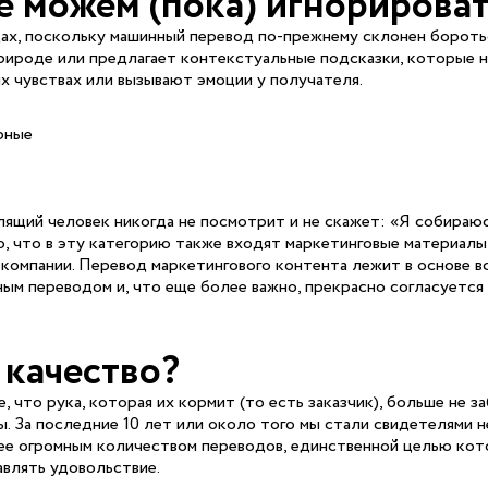
е можем (пока) игнорироват
ах, поскольку машинный перевод по-прежнему склонен боротьс
рироде или предлагает контекстуальные подсказки, которые 
х чувствах или вызывают эмоции у получателя.
рные
слящий человек никогда не посмотрит и не скажет: «Я собираю
о, что в эту категорию также входят маркетинговые материалы
омпании. Перевод маркетингового контента лежит в основе в
м переводом и, что еще более важно, прекрасно согласуется 
 качество?
что рука, которая их кормит (то есть заказчик), больше не з
вы. За последние 10 лет или около того мы стали свидетелями 
нее огромным количеством переводов, единственной целью ко
авлять удовольствие.