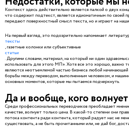
Недостатки, которые мы н
Контекст здесь действительно является палкой о двух конц
что содержит подтекст, является идиоматичным по своей п
передают поверхностный смысл текста, но и играют на наши
На первый взгляд, это подозрительно напоминает литерату
тексты
, газетные колонки или субъективные
статьи
. Другими словами, материал, на который ни один здравомы
использовать для этого MП». Хотя все это хорошо, важно т
являются неотъемлемой частью бизнеса любой начинающей к
борьбы между переводом, выполненным человеком, и машинны
основных моментов, которые мы пытаемся подчеркнуть.
Да и вообще, кого волнует
Среди профессиональных переводчиков преобладает мнение, 
качестве, волнует только цена. В какой-то степени они пра
потока контента ради контента, который радует нас не ме
существовать, а не быть прочитанными или, не дай бог, дост