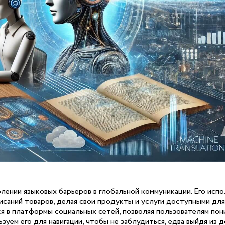
лении языковых барьеров в глобальной коммуникации. Его исп
писаний товаров, делая свои продукты и услуги доступными дл
 в платформы социальных сетей, позволяя пользователям пон
уем его для навигации, чтобы не заблудиться, едва выйдя из д