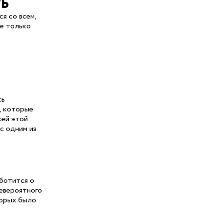
ь
я со всем,
не только
сь
, которые
сей этой
с одним из
аботится о
невероятного
торых было