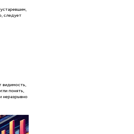
 устаревшим,
о, следует
т видимость,
гли понять,
ни неразрывно