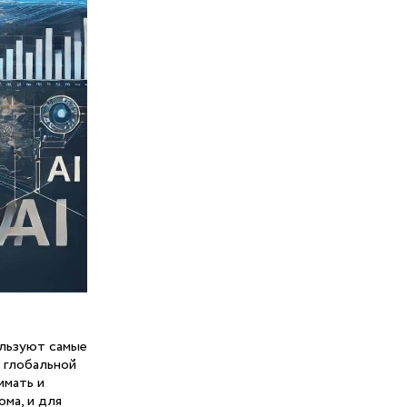
ользуют самые
я глобальной
имать и
ома, и для