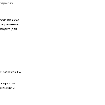
 службах
гоем во всех
ное решение
дходит для
т контексту.
 скорости
жениях и