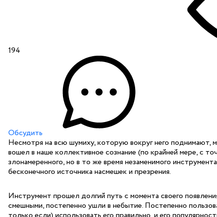
194
Обсудить
Несмотря на всю шумиху, которую вокруг него поднимают, м
вошел в наше коллективное сознание (по крайней мере, с точ
злонамеренного, но в то же время незаменимого инструмент
бесконечного источника насмешек и презрения.
Инструмент прошел долгий путь с момента своего появления
смешными, постепенно ушли в небытие. Постепенно пользоват
только если) использовать его правильно, и его популярност