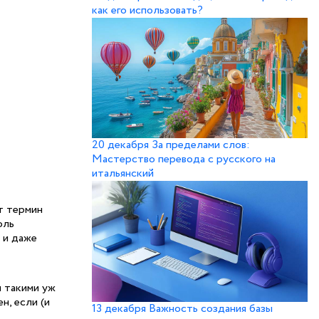
как его использовать?
20 декабря
За пределами слов:
Мастерство перевода с русского на
итальянский
т термин
оль
 и даже
и такими уж
н, если (и
13 декабря
Важность создания базы