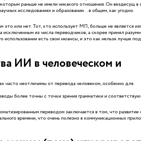
к которым раньше не имели никакого отношения. Он вездесущ в
аучных исследованиях и образовании... в общем, как угодно.
м это или нет. Тот, кто использует MП, больше не является из
да исключенным из числа переводчиков, а скорее принял разум
его использовании есть свои нюансы, и это как нельзя лучше по
а ИИ в человеческом и
х часто неотличимы от перевода человеком, особенно для
еводы более точны с точки зрения грамматики и соответствую
оматизированным переводом заключается в том, что развитие
ального времени, что очень полезно в коммуникационных прило