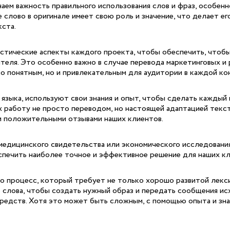
ем важность правильного использования слов и фраз, особенно
лово в оригинале имеет свою роль и значение, что делает его
кста.
тические аспекты каждого проекта, чтобы обеспечить, чтобы 
еля. Это особенно важно в случае перевода маркетинговых и р
о понятным, но и привлекательным для аудитории в каждой ко
языка, используют свои знания и опыт, чтобы сделать каждый
х работу не просто переводом, но настоящей адаптацией текс
и положительными отзывами наших клиентов.
медицинского свидетельства или экономического исследования
спечить наиболее точное и эффективное решение для наших кл
о процесс, который требует не только хорошо развитой лексик
лова, чтобы создать нужный образ и передать сообщения исхо
средств. Хотя это может быть сложным, с помощью опыта и зн