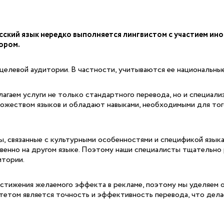
ский язык нередко выполняется лингвистом с участием ино
ором.
елевой аудитории. В частности, учитываются ее национальные
агаем услуги не только стандартного перевода, но и специали
ожеством языков и обладают навыками, необходимыми для того,
 связанные с культурными особенностями и спецификой языка.
твенно на другом языке. Поэтому наши специалисты тщательно
итории.
остижения желаемого эффекта в рекламе, поэтому мы уделяем 
тетом является точность и эффективность перевода, что дела