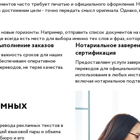
ументов часто требует печатью и официального оформления. Н
 достижении цели - точно передать смысл оригинала. Однако,
овые горизонты. Например, отправить список документов на 
е всегда есть место для выбора именно тех слов и фраз, кото
ыполнение заказов
Нотариальное заверен
сертификация
 важность сроков для наших
беспечиваем оперативное
Предоставляем услуги завер
ереводов, не теряя качества.
переводов для официальног
использования в любых инста
включая нотариальное подт
амных
ревода рекламных текстов в
ей языковой пары и объема
 Бюро и его