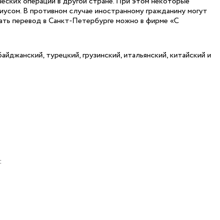
еских операций в другой стране. При этом некоторые
риусом. В противном случае иностранному гражданину могут
лать перевод в Санкт-Петербурге можно в фирме «С
байджанский, турецкий, грузинский, итальянский, китайский и
: