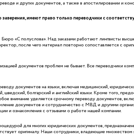
еводе и других документов, а также в апостилировании и конс
заверения, имеют право только переводчики с соответств
 Бюро «С полуслова». Над заказами работают лингвисты высшей
ректор, после чего материал повторно сопоставляется с ори
лизацией документов проблем не бывает. Все переводчики ком
реводу документов на языки, включая медицинский, юридическ
ий, шведский, болгарский и английский языки. Кроме того, пред
собое внимание уделяется срочному переводу документов, вклю
ление документов и сотрудничество с МВД и другими организ
ии и ознакомления с отзывами о работе нашей компании.
роцедурой для многих юридических документов, предназначен
ствует оригиналу. Наши сотрудники, владеющие множеством яз