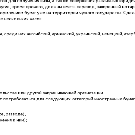
тов для получения визы, а также совершения различных юридич
угие, кроме прочего, должны иметь перевод, заверенный нота
формлением бумаг уже на территории чужого государства. Сде
е нескольких часов.
 среди них английский, армянский, украинский, немецкий, азер
ольстве или другой запрашивающей организации.
т потребоваться для следующих категорий иностранных бумаг
е, разводе);
ения к ним);